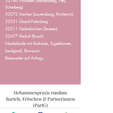
52146 Würselen (Bardenberg, Pley,
Scherberg)
52072 Aachen (
Laurensberg, Richterich)
52531 Übach-Palenberg
52511 Geilenkirchen (Teveren)
52477 Alsdorf (Busch)
Niederlande mit Kerkrade, Eygelshoven,
Landgraaf, Brunssum
Baesweiler auf Anfrag
e
Hebammenpraxis rundum
Bartels, Fröschen & Partnerinnen
(PartG)