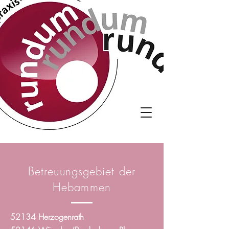
Betreuungsgebiet der
Hebammen
52134 Herzogenrath