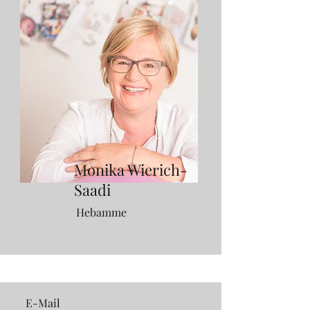
Monika Wierich-
Saadi
Hebamme
E-Mail